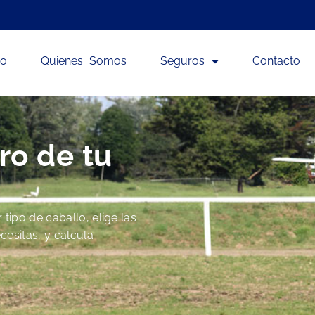
io
Quienes Somos
Seguros
Contacto
ro de tu
tipo de caballo, elige las
cesitas, y calcula