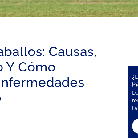
aballos: Causas,
to Y Cómo
¿D
 Enfermedades
pa
¡T
Dé
o
re
ll