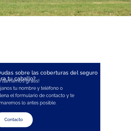
udas sobre las coberturas del seguro
ra tu caballo?
e llamamos gratis!
janos tu nombre y teléfono o
llena el formulario de contacto y te
amaremos lo antes posible.
Contacto