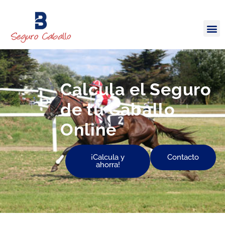
Calcula el Seguro
de tu Caballo
Online
¡Calcula y
Contacto
ahorra!