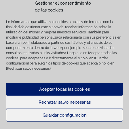
completo incluso después de intervenciones
Gestionar el consentimiento
quirúrgicas muy complejas.
de las cookies
El pronóstico depende de numerosos factores. El
Le informamos que utilizamos cookies propias y de terceros con la
tiempo transcurrido desde la aparición de los primeros
finalidad de gestionar este sitio web, recabar información sobre la
síntomas, el tipo de lesión intestinal, la edad del caballo
utilización del mismo y mejorar nuestros servicios. También para
y la rapidez con la que recibe tratamiento influyen
mostrarle publicidad personalizada relacionada con sus preferencias en
directamente en las posibilidades de recuperación.
base a un perfil elaborado a partir de sus hábitos y el análisis de su
comportamiento dentro de la web (por ejemplo, secciones visitadas,
consultas realizadas o links visitados). Haga clic en {Aceptar todas las
En los cólicos leves tratados de forma temprana, la
cookies} para aceptarlas e ir directamente al sitio o, en {Guardar
evolución suele ser excelente. Incluso muchos
configuración} para elegir los tipos de cookies que acepta o no, o en
caballos operados pueden volver a desarrollar una
{Rechazar salvo necesarias}.
vida completamente normal e incluso regresar a la
competición una vez finalizado el periodo de
recuperación.
Aceptar todas las cookies
Sin embargo, existen situaciones especialmente graves
en las que el daño intestinal resulta irreversible o
Rechazar salvo necesarias
aparecen complicaciones posteriores que limitan las
posibilidades de supervivencia. Por ese motivo, actuar
Guardar configuración
con rapidez sigue siendo el factor que más puede
influir en el desenlace.