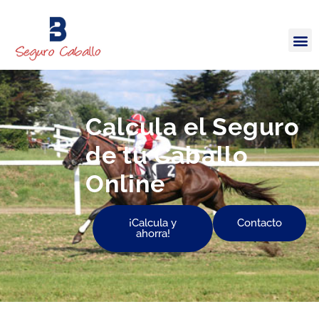
Calcula el Seguro
de tu Caballo
Online
¡Calcula y
Contacto
ahorra!