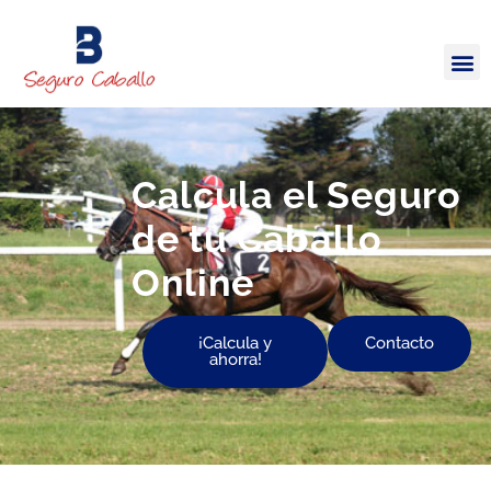
Calcula el Seguro
de tu Caballo
Online
¡Calcula y
Contacto
ahorra!