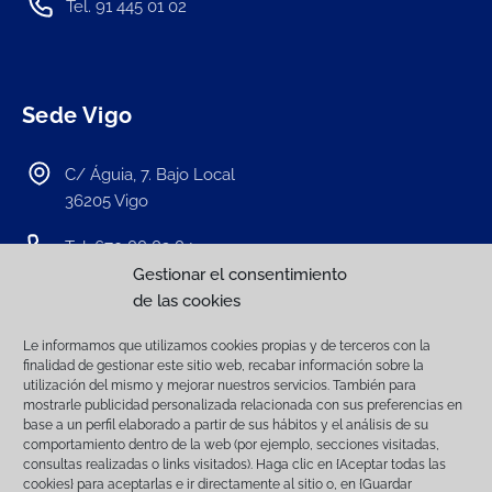
Tel. 91 445 01 02
Sede Vigo
C/ Águia, 7. Bajo Local
36205 Vigo
Tel. 670 88 83 84
Gestionar el consentimiento
de las cookies
Le informamos que utilizamos cookies propias y de terceros con la
Facebook
Instagram
finalidad de gestionar este sitio web, recabar información sobre la
utilización del mismo y mejorar nuestros servicios. También para
mostrarle publicidad personalizada relacionada con sus preferencias en
base a un perfil elaborado a partir de sus hábitos y el análisis de su
comportamiento dentro de la web (por ejemplo, secciones visitadas,
consultas realizadas o links visitados). Haga clic en {Aceptar todas las
Aviso Legal
POLÍTICA DE PRIVACIDAD
Política de cookies (UE)
cookies} para aceptarlas e ir directamente al sitio o, en {Guardar