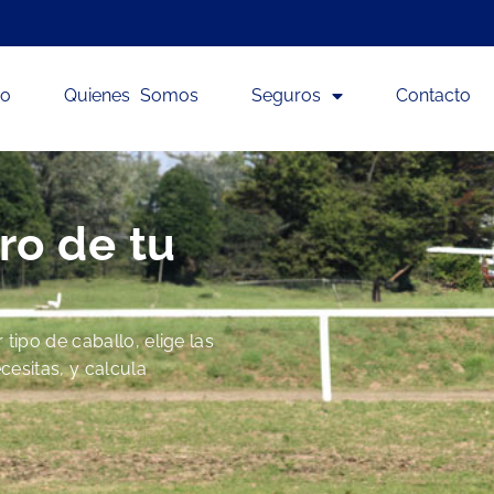
io
Quienes Somos
Seguros
Contacto
ro de tu
tipo de caballo, elige las
cesitas, y calcula