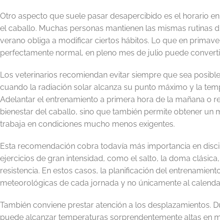
Otro aspecto que suele pasar desapercibido es el horario en
el caballo. Muchas personas mantienen las mismas rutinas du
verano obliga a modificar ciertos hábitos. Lo que en primav
perfectamente normal, en pleno mes de julio puede converti
Los veterinarios recomiendan evitar siempre que sea posible e
cuando la radiación solar alcanza su punto máximo y la tem
Adelantar el entrenamiento a primera hora de la mañana o re
bienestar del caballo, sino que también permite obtener un 
trabaja en condiciones mucho menos exigentes.
Esta recomendación cobra todavía más importancia en discip
ejercicios de gran intensidad, como el salto, la doma clásic
resistencia. En estos casos, la planificación del entrenamien
meteorológicas de cada jornada y no únicamente al calendar
También conviene prestar atención a los desplazamientos. Du
puede alcanzar temperaturas sorprendentemente altas en m