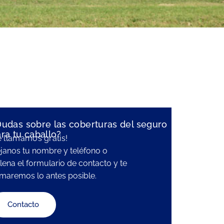
udas sobre las coberturas del seguro
ra tu caballo?
e llamamos gratis!
janos tu nombre y teléfono o
llena el formulario de contacto y te
amaremos lo antes posible.
Contacto