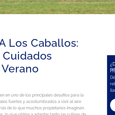
A Los Caballos:
Y Cuidados
¿D
l Verano
pa
¡T
Dé
re
ll
en en uno de los principales desafíos para la
ales fuertes y acostumbrados a vivir al aire
 más de lo que muchos propietarios imaginan.
 lo que obliga a adaptar tanto las rutinas de